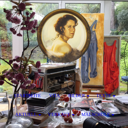
STARTSEITE
VITA
BILDER
TEXTE
AKTUELL
VERKAUF
MALSCHULE