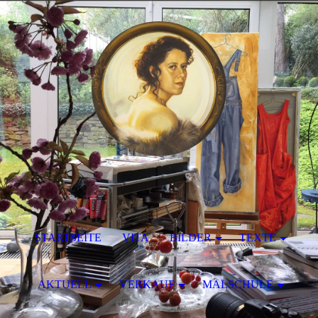
STARTSEITE
VITA
BILDER
TEXTE
AKTUELL
VERKAUF
MALSCHULE