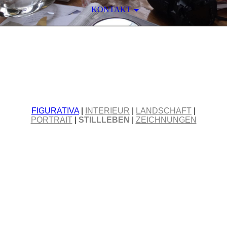
KONTAKT
EWA KWASNIEWSKA
REALISMUS
-ATELIER
FIGURATIVA
|
INTERIEUR
|
LANDSCHAFT
|
PORTRAIT
|
STILLLEBEN
|
ZEICHNUNGEN