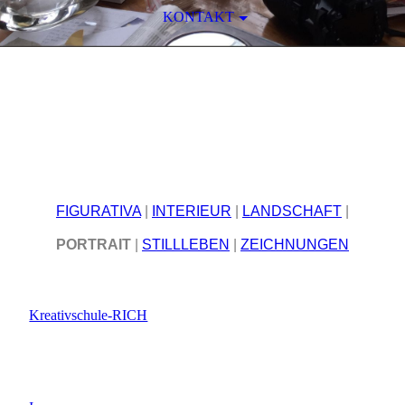
KONTAKT
EWA KWASNIEWSKA
REALISMUS
-ATELIER
FIGURATIVA
|
INTERIEUR
|
LANDSCHAFT
|
PORTRAIT
|
STILLLEBEN
|
ZEICHNUNGEN
Kreativschule-RICH