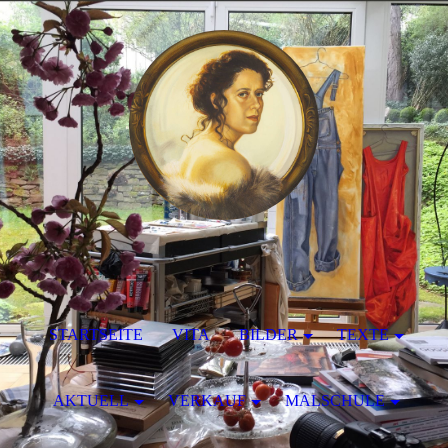
STARTSEITE
VITA
BILDER
TEXTE
AKTUELL
VERKAUF
MALSCHULE