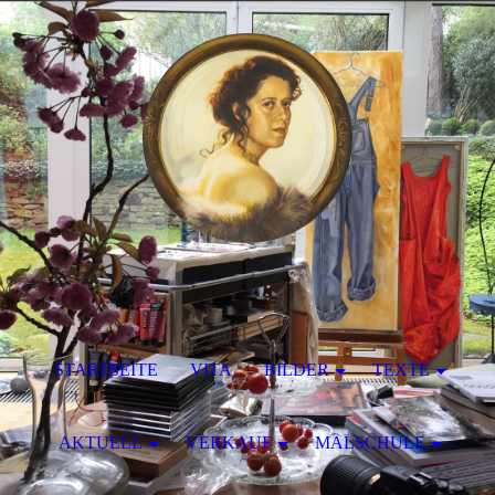
STARTSEITE
VITA
BILDER
TEXTE
AKTUELL
VERKAUF
MALSCHULE