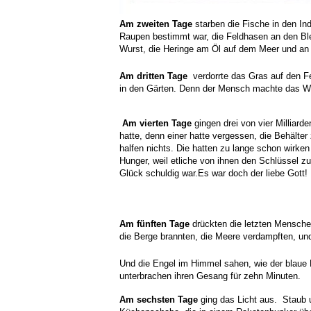
Am zweiten Tage
starben die Fische in den In
Raupen bestimmt war,
die Feldhasen an den Bl
Wurst,
die Heringe am Öl auf dem Meer
und an 
Am dritten Tage
verdorrte das Gras auf den F
in den Gärten.
Denn der Mensch machte das We
Am vierten Tage
gingen drei von vier Milliar
hatte,
denn einer hatte vergessen, die Behälter 
halfen nichts.
Die hatten zu lange schon wirke
Hunger,
weil etliche von ihnen den Schlüssel
zu 
Glück schuldig war.
Es war doch der liebe Gott!
Am fünften Tage
drückten die letzten Mensche
die Berge brannten, die Meere verdampften,
und
Und die Engel im Himmel sahen,
wie der blaue 
unterbrachen ihren Gesang für zehn Minuten.
Am sechsten Tage
ging das Licht aus.
Staub u