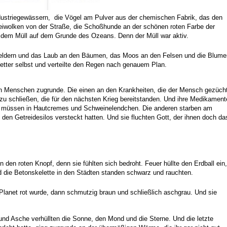
dustriegewässern,
die Vögel am Pulver aus der chemischen Fabrik,
das den
eiwolken von der Straße,
die Schoßhunde an der schönen roten Farbe der
dem Müll auf dem Grunde des Ozeans.
Denn der Müll war aktiv.
eldern
und das Laub an den Bäumen,
das Moos an den Felsen und die Blume
tter selbst
und verteilte den Regen nach genauem Plan.
den Menschen zugrunde.
Die einen an den Krankheiten,
die der Mensch gezüch
zu schließen,
die für den nächsten Krieg bereitstanden.
Und ihre Medikament
n müssen
in Hautcremes und Schweinelendchen.
Die anderen starben am
den Getreidesilos versteckt hatten.
Und sie fluchten Gott,
der ihnen doch da
n den roten Knopf,
denn sie fühlten sich bedroht.
Feuer hüllte den Erdball ein,
 die Betonskelette in den Städten
standen schwarz und rauchten.
Planet rot wurde,
dann schmutzig braun und schließlich aschgrau.
Und sie
nd Asche verhüllten die Sonne,
den Mond und die Sterne.
Und die letzte