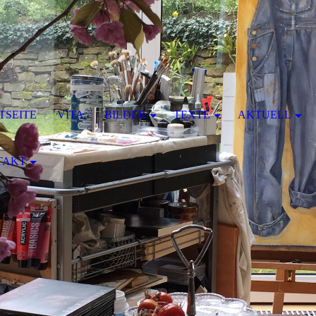
TSEITE
VITA
BILDER
TEXTE
AKTUELL
TAKT